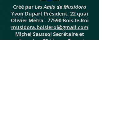
Créé par
Les Amis de Musidora
Yvon Dupart Président, 22 quai
Olivier Métra - 77590 Bois-le-Roi
musidora.boisleroi@gmail.com
Michel Saussol Secrétaire et
webmestre, 62 bis rue Carnot -
77590 Bois-le-Roi
saussolm@aol.com
© 2023 par EK. Créé avec
Wix.com