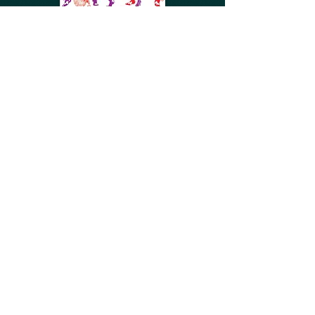
Lu dans Télérama'week-end
du 4 octobre 2019
« T’as vu le Mirotouva ce matin ? » En
juillet dernier, dans les files d’attente du
festival La Rochelle-Cinéma, on ne
parlait que d’elle, en mélangeant
allègrement les voyelles. La
rétrospective Kira Mouratova
(1934-
2018)
, présentée par certains comme «
la Chantal Akerman ukrainienne »,
faisait salle comble à chaque séance, en
dépit de sa radicalité. Quelques jours
plus tôt, on constatait la même ferveur